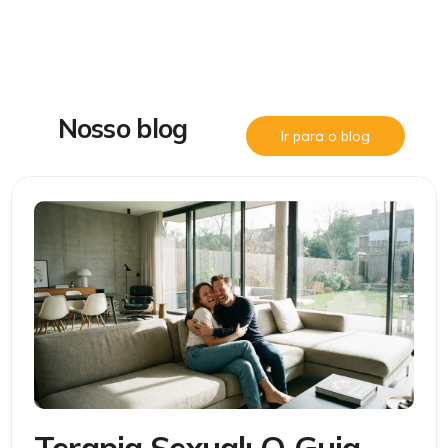
N
o
s
s
o
b
l
o
g
Ir para o blog
Terapia Sexual: O Guia