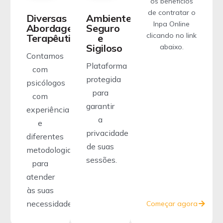
os benefícios
de contratar o
Diversas
Ambiente
Inpa Online
Abordagens
Seguro
clicando no link
Terapêuticas
e
Sigiloso
abaixo.
Contamos
Plataforma
com
protegida
psicólogos
para
com
garantir
experiência
a
e
privacidade
diferentes
de suas
metodologias
sessões.
para
atender
às suas
necessidades.
Começar agora