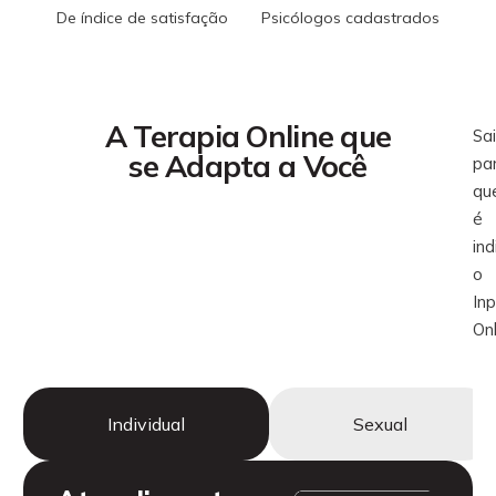
De índice de satisfação
Psicólogos cadastrados
A Terapia Online que
Sa
se Adapta a Você
pa
qu
é
in
o
In
Onl
Individual
Sexual