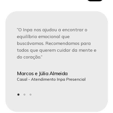
“Encontramos no Inpa o apoio que
“Desde que começamos nossa
“O Inpa nos ajudou a encontrar o
precisávamos para superar desafios
terapia no Inpa, percebemos
equilíbrio emocional que
emocionais. A equipe nos acolheu de
mudanças positivas em nossa vida.
buscávamos. Recomendamos para
forma única e nos guiou em uma
A atenção e o cuidado dos
todos que querem cuidar da mente e
jornada de autoconhecimento.”
profissionais fazem toda a diferença.”
do coração.”
Maria de Jesus
João Carlos
Marcos e Júlia Almeida
CEO da Acme LTDA - Atendimento Inpa
Terapia Individual - Atendimento Inpa
Casal - Atendimento Inpa Presencial
Online
Presencial