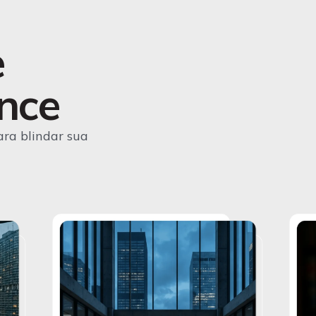
e
ce​​
ara blindar sua