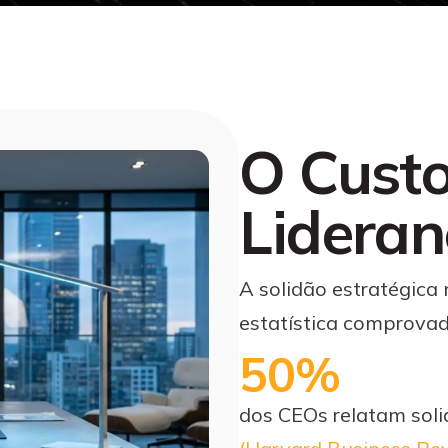
O Custo
Lidera
A solidão estratégic
estatística comprova
50%
dos CEOs relatam sol