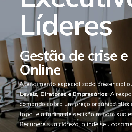
L
í
d
e
r
e
s
Gestão de crise e
Online
Atendimento especializado presencial o
Levels, Diretores e Empresários
. A resp
comando cobra um preço orgânico alto: a
topo” e a fadiga de decisão minam sua e
Recupere sua clareza, blinde seu casame