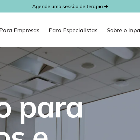
Agende uma sessão de terapia ➜
Para Empresas
Para Especialistas
Sobre o Inp
o
p
a
r
a
o
s
e