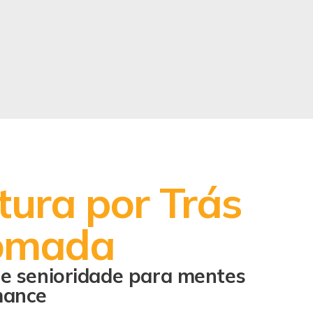
tura por Trás
omada
o e senioridade para mentes
mance