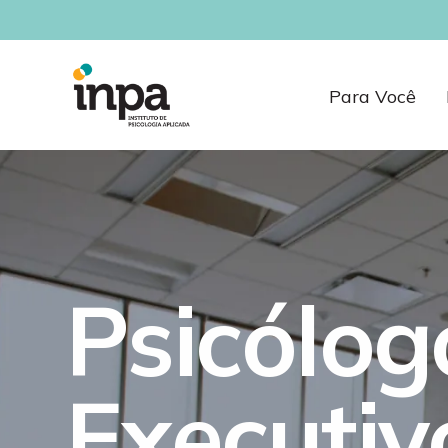
Para Você
P
s
i
c
ó
l
o
g
E
x
e
c
u
t
i
v