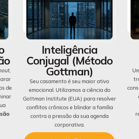
o
Inteligência
ão
Conjugal (Método
Gottman)
nout
,
Um
parar
tr
Seu casamento é seu maior ativo
os de
cons
emocional. Utilizamos a ciência do
minar
Gottman Institute (EUA) para resolver
sua
conflitos crônicos e blindar a família
isão
r
contra a pressão da sua agenda
corporativa.