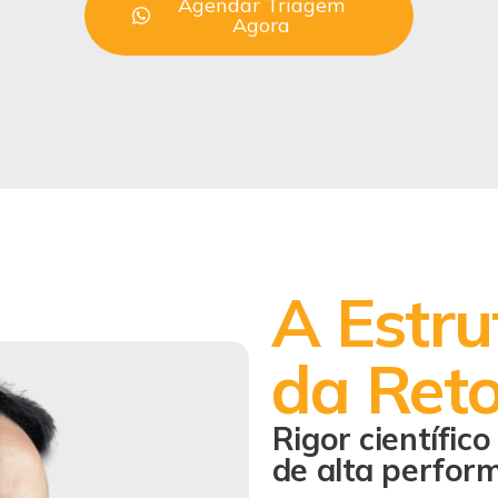
Agendar Triagem
Agora
A Estru
da
Ret
Rigor científic
de alta perfor