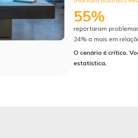
(Harvard Business Re
55%
reportaram problemas
24% a mais em relaçã
O cenário é crítico. V
estatística.