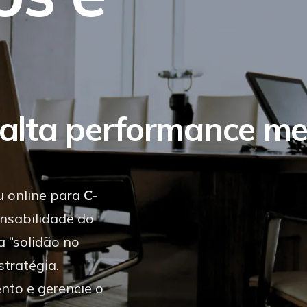
 alta performance me
u online para
C-
onsabilidade do
 “solidão no
stratégia.
nto e gerencie o