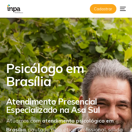
Cadastrar
P
s
i
c
ó
l
o
g
o
e
m
B
r
a
s
í
l
i
a
Atendimento Presencial
Especializado na Asa Sul
Atuamos com
atendimento psicológico em
Brasília
, pautado pela ética profissional, sólida