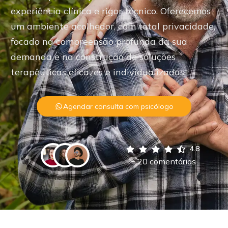
experiência clínica e rigor técnico. Oferecemos
um ambiente acolhedor, com total privacidade,
focado na compreensão profunda da sua
demanda e na construção de soluções
terapêuticas eficazes e individualizadas.
Agendar consulta com psicólogo
4.8
+ 20 comentários