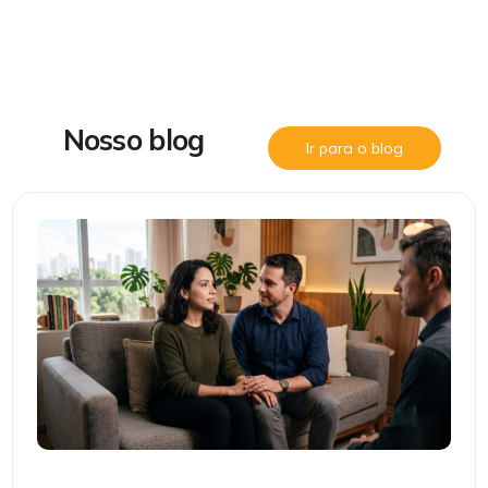
N
o
s
s
o
b
l
o
g
Ir para o blog