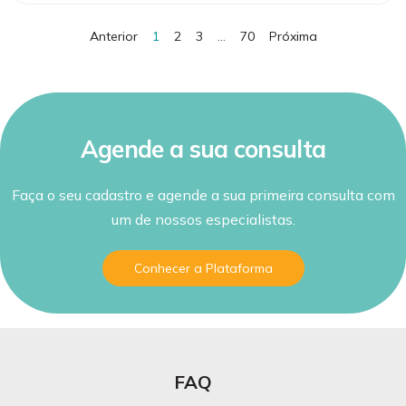
Anterior
1
2
3
…
70
Próxima
Agende a sua consulta
Faça o seu cadastro e agende a sua primeira consulta com
um de nossos especialistas.
Conhecer a Plataforma
FAQ