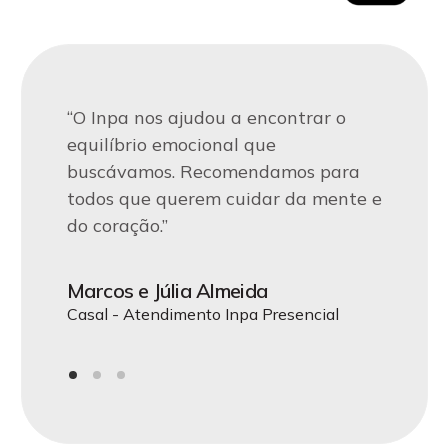
“Encontramos no Inpa o apoio que
“Desde que começamos nossa
“O Inpa nos ajudou a encontrar o
precisávamos para superar desafios
terapia no Inpa, percebemos
equilíbrio emocional que
emocionais. A equipe nos acolheu de
mudanças positivas em nossa vida.
buscávamos. Recomendamos para
forma única e nos guiou em uma
A atenção e o cuidado dos
todos que querem cuidar da mente e
jornada de autoconhecimento.”
profissionais fazem toda a diferença.”
do coração.”
Maria de Jesus
João Carlos
Marcos e Júlia Almeida
CEO da Acme LTDA - Atendimento Inpa
Terapia Individual - Atendimento Inpa
Casal - Atendimento Inpa Presencial
Online
Presencial