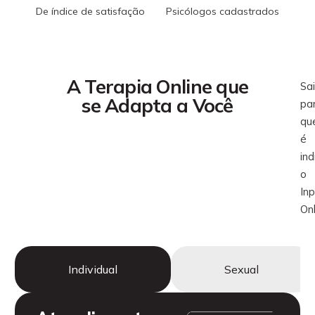
De índice de satisfação
Psicólogos cadastrados
A Terapia Online que
Sa
se Adapta a Você
pa
qu
é
in
o
In
Onl
Individual
Sexual