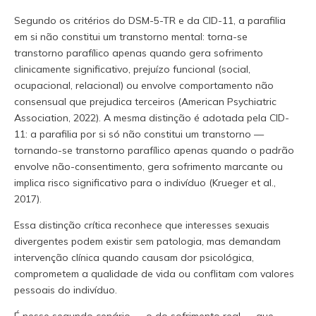
Segundo os critérios do DSM-5-TR e da CID-11, a parafilia
em si não constitui um transtorno mental: torna-se
transtorno parafílico apenas quando gera sofrimento
clinicamente significativo, prejuízo funcional (social,
ocupacional, relacional) ou envolve comportamento não
consensual que prejudica terceiros (American Psychiatric
Association, 2022). A mesma distinção é adotada pela CID-
11: a parafilia por si só não constitui um transtorno —
tornando-se transtorno parafílico apenas quando o padrão
envolve não-consentimento, gera sofrimento marcante ou
implica risco significativo para o indivíduo (Krueger et al.,
2017).
Essa distinção crítica reconhece que interesses sexuais
divergentes podem existir sem patologia, mas demandam
intervenção clínica quando causam dor psicológica,
comprometem a qualidade de vida ou conflitam com valores
pessoais do indivíduo.
É nesse segundo cenário — o do sofrimento real — que