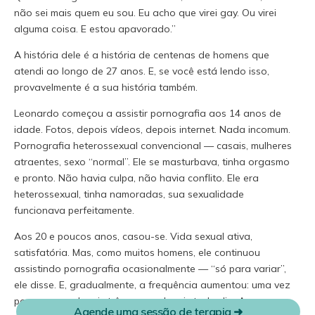
não sei mais quem eu sou. Eu acho que virei gay. Ou virei
alguma coisa. E estou apavorado.”
A história dele é a história de centenas de homens que
atendi ao longo de 27 anos. E, se você está lendo isso,
provavelmente é a sua história também.
Leonardo começou a assistir pornografia aos 14 anos de
idade. Fotos, depois vídeos, depois internet. Nada incomum.
Pornografia heterossexual convencional — casais, mulheres
atraentes, sexo “normal”. Ele se masturbava, tinha orgasmo
e pronto. Não havia culpa, não havia conflito. Ele era
heterossexual, tinha namoradas, sua sexualidade
funcionava perfeitamente.
Aos 20 e poucos anos, casou-se. Vida sexual ativa,
satisfatória. Mas, como muitos homens, ele continuou
assistindo pornografia ocasionalmente — “só para variar”,
ele disse. E, gradualmente, a frequência aumentou: uma vez
Cadastrar
por semana, depois três vezes, depois todo dia. A esposa
Agende uma sessão de terapia ➜