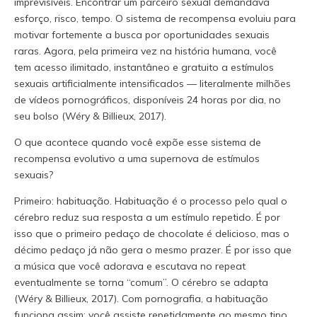
imprevisíveis. Encontrar um parceiro sexual demandava
esforço, risco, tempo. O sistema de recompensa evoluiu para
motivar fortemente a busca por oportunidades sexuais
raras. Agora, pela primeira vez na história humana, você
tem acesso ilimitado, instantâneo e gratuito a estímulos
sexuais artificialmente intensificados — literalmente milhões
de vídeos pornográficos, disponíveis 24 horas por dia, no
seu bolso (Wéry & Billieux, 2017).
O que acontece quando você expõe esse sistema de
recompensa evolutivo a uma supernova de estímulos
sexuais?
Primeiro: habituação. Habituação é o processo pelo qual o
cérebro reduz sua resposta a um estímulo repetido. É por
isso que o primeiro pedaço de chocolate é delicioso, mas o
décimo pedaço já não gera o mesmo prazer. É por isso que
a música que você adorava e escutava no repeat
eventualmente se torna “comum”. O cérebro se adapta
(Wéry & Billieux, 2017). Com pornografia, a habituação
funciona assim: você assiste repetidamente ao mesmo tipo