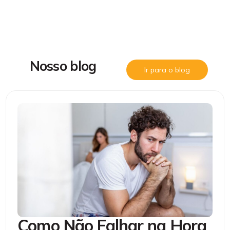
N
o
s
s
o
b
l
o
g
Ir para o blog
Como Não Falhar na Hora