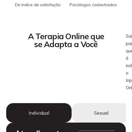
De índice de satisfação
Psicólogos cadastrados
A Terapia Online que
Sa
se Adapta a Você
pa
qu
é
in
o
In
Onl
Individual
Sexual