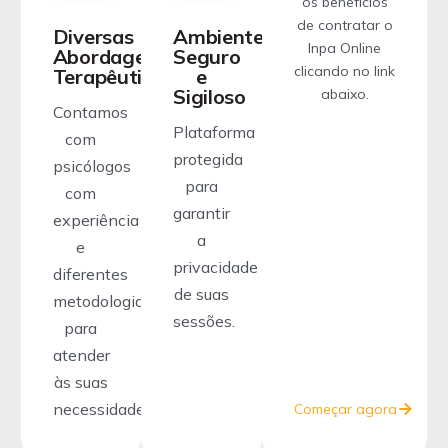
os benefícios
de contratar o
Diversas
Ambiente
Inpa Online
Abordagens
Seguro
clicando no link
Terapêuticas
e
Sigiloso
abaixo.
Contamos
Plataforma
com
protegida
psicólogos
para
com
garantir
experiência
a
e
privacidade
diferentes
de suas
metodologias
sessões.
para
atender
às suas
necessidades.
Começar agora