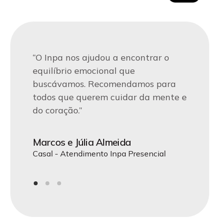
“Encontramos no Inpa o apoio que
“Desde que começamos nossa
“O Inpa nos ajudou a encontrar o
precisávamos para superar desafios
terapia no Inpa, percebemos
equilíbrio emocional que
emocionais. A equipe nos acolheu de
mudanças positivas em nossa vida.
buscávamos. Recomendamos para
forma única e nos guiou em uma
A atenção e o cuidado dos
todos que querem cuidar da mente e
jornada de autoconhecimento.”
profissionais fazem toda a diferença.”
do coração.”
Maria de Jesus
João Carlos
Marcos e Júlia Almeida
CEO da Acme LTDA - Atendimento Inpa
Terapia Individual - Atendimento Inpa
Casal - Atendimento Inpa Presencial
Online
Presencial