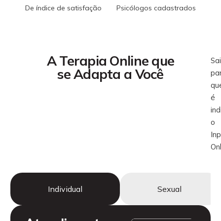
De índice de satisfação
Psicólogos cadastrados
A Terapia Online que
Sa
se Adapta a Você
pa
qu
é
in
o
In
Onl
Individual
Sexual