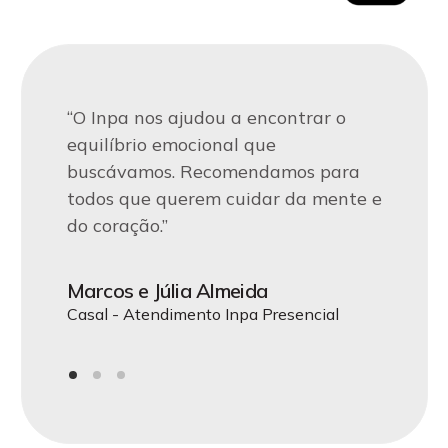
“Encontramos no Inpa o apoio que
“Desde que começamos nossa
“O Inpa nos ajudou a encontrar o
precisávamos para superar desafios
terapia no Inpa, percebemos
equilíbrio emocional que
emocionais. A equipe nos acolheu de
mudanças positivas em nossa vida.
buscávamos. Recomendamos para
forma única e nos guiou em uma
A atenção e o cuidado dos
todos que querem cuidar da mente e
jornada de autoconhecimento.”
profissionais fazem toda a diferença.”
do coração.”
Maria de Jesus
João Carlos
Marcos e Júlia Almeida
CEO da Acme LTDA - Atendimento Inpa
Terapia Individual - Atendimento Inpa
Casal - Atendimento Inpa Presencial
Online
Presencial