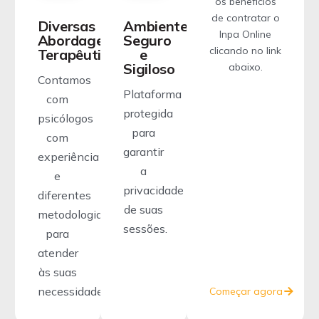
os benefícios
de contratar o
Diversas
Ambiente
Inpa Online
Abordagens
Seguro
clicando no link
Terapêuticas
e
Sigiloso
abaixo.
Contamos
Plataforma
com
protegida
psicólogos
para
com
garantir
experiência
a
e
privacidade
diferentes
de suas
metodologias
sessões.
para
atender
às suas
necessidades.
Começar agora