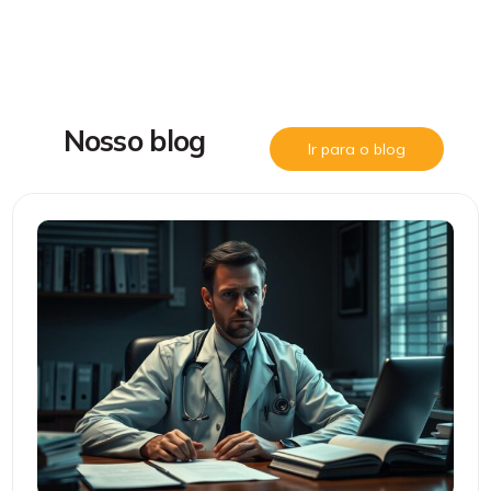
N
o
s
s
o
b
l
o
g
Ir para o blog