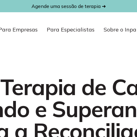
Agende uma sessão de terapia ➜
Para Empresas
Para Especialistas
Sobre o Inpa
 Terapia de Ca
do e Supera
a a Reconcili