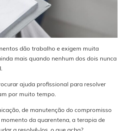
mentos dão trabalho e exigem muita
 ainda mais quando nenhum dos dois nunca
.
curar ajuda profissional para resolver
uram por muito tempo.
nicação, de manutenção do compromisso
e momento da quarentena, a terapia de
udar a resolvê-los, o que acha?