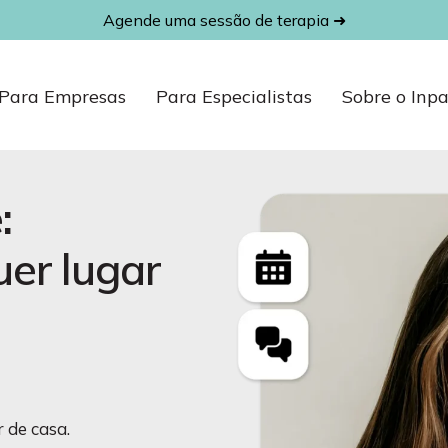
ine e Psicólog
Agende uma sessão de terapia ➜
Para Empresas
Para Especialistas
Sobre o Inp
:
 de casa.