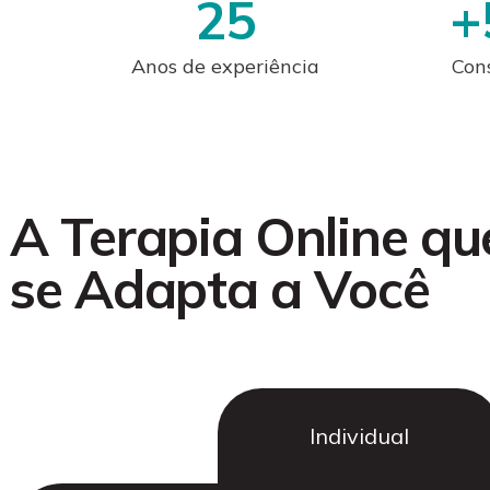
25
+
Anos de experiência
Cons
A Terapia Online qu
se Adapta a Você
Individual