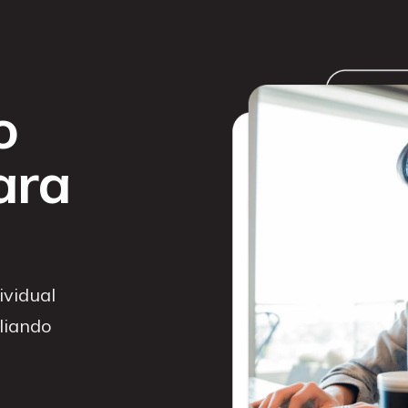
o
ara
vidual
iliando