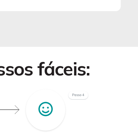
ssos fáceis:
Passo 4