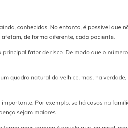
ainda, conhecidas. No entanto, é possível que 
 afetam, de forma diferente, cada paciente.
o principal fator de risco. De modo que o númer
 um quadro natural da velhice, mas, na verdade
co importante. Por exemplo, se há casos na famíl
doença sejam maiores.
 a forma mais comum é aquela que, no geral, oco