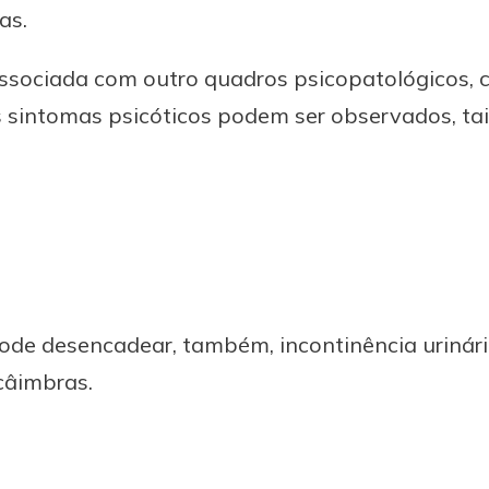
as.
associada com outro quadros psicopatológicos, 
ns sintomas psicóticos podem ser observados, ta
pode desencadear, também, incontinência urinária
câimbras.