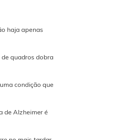
não haja apenas
o de quadros dobra
, uma condição que
ia de Alzheimer é
rre no mais tardar