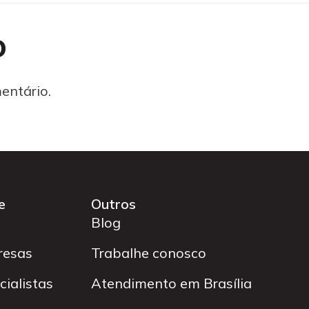
o
entário.
e
Outros
Blog
resas
Trabalhe conosco
ialistas
Atendimento em Brasília