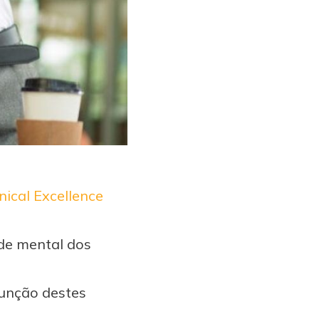
nical Excellence
úde mental dos
função destes