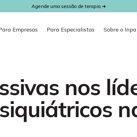
Agende uma sessão de terapia ➜
Para Empresas
Para Especialistas
Sobre o Inpa
ssivas nos líd
siquiátricos n