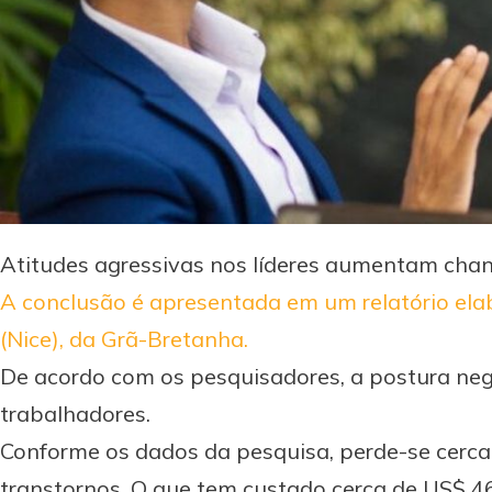
Atitudes agressivas nos líderes aumentam chanc
A conclusão é apresentada em um relatório elabo
(Nice), da Grã-Bretanha.
De acordo com os pesquisadores, a postura neg
trabalhadores.
Conforme os dados da pesquisa, perde-se cerca
transtornos. O que tem custado cerca de US$ 46