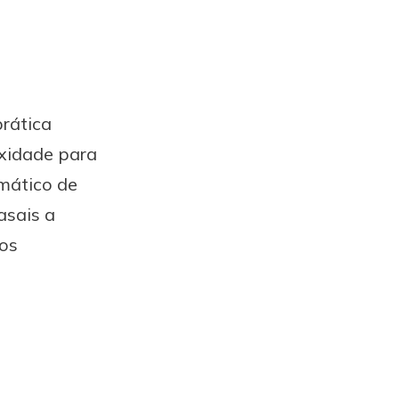
prática
exidade para
mático de
asais a
dos