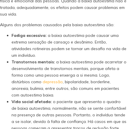
física e emocional das pessoas. Quando a baixa autoestima não é
tratada, adequadamente, os efeitos podem causar problemas em
sua vida.
Alguns dos problemas causados pela baixa autoestima são:
Fadiga excessiva:
a baixa autoestima pode causar uma
extrema sensação de cansaço e desânimo. Então,
atividades rotineiras podem se tornar um desafio na vida de
um indivíduo.
Transtornos mentais:
a baixa autoestima pode acarretar o
desenvolvimento de transtornos mentais, porque afeta a
forma como uma pessoa enxerga a si mesma. Logo,
distúrbios como
depressão
, bipolaridade, borderline,
anorexia, bulimia, entre outros, são comuns em pacientes
com autoestima baixa.
Vida social afetada:
o paciente que apresenta o quadro
de baixa autoestima, normalmente, não se sente confortável
na presença de outras pessoas. Portanto, o indivíduo tende
a se isolar, devido à falta de confiança. Há casos em que as
pessoas começam a apresentar traços de reclusão forte,