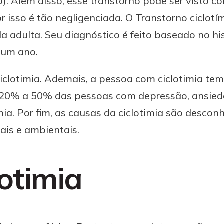
o). Além disso, esse transtorno pode ser visto 
or isso é tão negligenciada. O Transtorno ciclo
da adulta. Seu diagnóstico é feito baseado no hi
 um ano.
ciclotimia. Ademais, a pessoa com ciclotimia t
e 20% a 50% das pessoas com depressão, ansied
imia. Por fim, as causas da ciclotimia são desco
ais e ambientais.
otimia