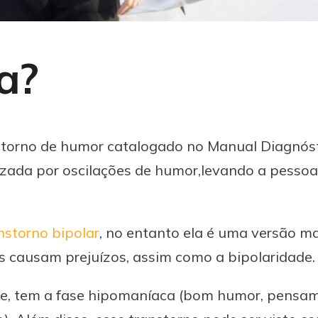
ia?
anstorno de humor catalogado no Manual Diagnóst
erizada por oscilações de humor,levando a pesso
nstorno bipolar
, no entanto ela é uma versão m
as causam prejuízos, assim como a bipolaridade
de, tem a fase hipomaníaca (bom humor, pensam