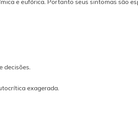
tímica e eufórica. Portanto seus sintomas são es
e decisões.
tocrítica exagerada.