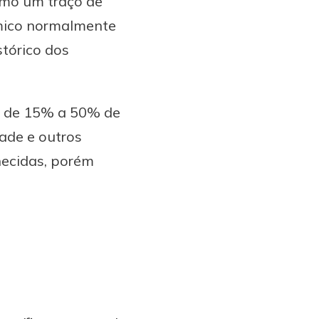
como um traço de
tímico normalmente
stórico dos
em de 15% a 50% de
ade e outros
nhecidas, porém