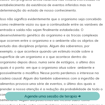
estabelecimento da existência de eventos inferidos mas na
determinação do estado de nosso conhecimento.
Isso não significa evidentemente que o organismo seja concebido
como realmente vazio ou que a continuidade entre as variáveis de
entrada e saída não sejam finalmente estabelecida. O
desenvolvimento genético do organismo e as trocas complexas
que ocorrem entre o organismo e o ambiente são os objetos de
estudo das disciplinas próprias. Algum dia saberemos, por
exemplo, o que acontece quando um estimulo incide sobre a
superfície de um organismo e o que acontece dentro do
organismo depois disso, numa serie de estágios, o ultimo dos
quais é o ponto em que o organismo atua sobre ambiente e
possivelmente o modifica. Nesse ponto perdemos o interesse na
cadeia causal. Algum dia também saberemos com a ingestão de
alimentos provoca uma série de eventos, o último dos quais a
prender a nossa atenção é a redução da probabilidade de todo o
Cadastrar
comportamento anteriormente reforçado com alimento
Agende uma sessão de terapia ➜
semelhante. Algum dia poderemos até mesmo saber como