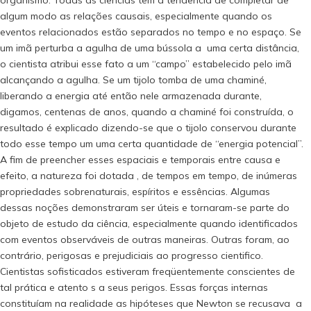
algum modo as relações causais, especialmente quando os
eventos relacionados estão separados no tempo e no espaço. Se
um imã perturba a agulha de uma bússola a uma certa distância,
o cientista atribui esse fato a um “campo” estabelecido pelo imã
alcançando a agulha. Se um tijolo tomba de uma chaminé,
liberando a energia até então nele armazenada durante,
digamos, centenas de anos, quando a chaminé foi construída, o
resultado é explicado dizendo-se que o tijolo conservou durante
todo esse tempo um uma certa quantidade de “energia potencial”.
A fim de preencher esses espaciais e temporais entre causa e
efeito, a natureza foi dotada , de tempos em tempo, de inúmeras
propriedades sobrenaturais, espíritos e essências. Algumas
dessas noções demonstraram ser úteis e tornaram-se parte do
objeto de estudo da ciência, especialmente quando identificados
com eventos observáveis de outras maneiras. Outras foram, ao
contrário, perigosas e prejudiciais ao progresso cientifico.
Cientistas sofisticados estiveram freqüentemente conscientes de
tal prática e atento s a seus perigos. Essas forças internas
constituíam na realidade as hipóteses que Newton se recusava a