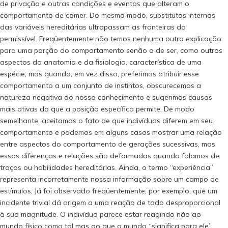
de privação e outras condições e eventos que alteram o
comportamento de comer. Do mesmo modo, substitutos internos
das variáveis hereditárias ultrapassam as fronteiras do
permissível. Freqüentemente não temos nenhuma outra explicação
para uma porção do comportamento senão a de ser, como outros
aspectos da anatomia e da fisiologia, característica de uma
espécie; mas quando, em vez disso, preferimos atribuir esse
comportamento a um conjunto de instintos, obscurecemos a
natureza negativa do nosso conhecimento e sugerimos causas
mais ativas do que a posição específica permite. De modo
semelhante, aceitamos o fato de que indivíduos diferem em seu
comportamento e podemos em alguns casos mostrar uma relação
entre aspectos do comportamento de gerações sucessivas, mas
essas diferenças e relações são deformadas quando falamos de
traços ou habilidades hereditárias. Ainda, o termo “experiência”
representa incorretamente nossa informação sobre um campo de
estímulos, Já foi observado freqüentemente, por exemplo, que um
incidente trivial dá origem a uma reação de todo desproporcional
à sua magnitude. O indivíduo parece estar reagindo não ao
mundo físico como tal mas ao que o mundo “significa para ele”.