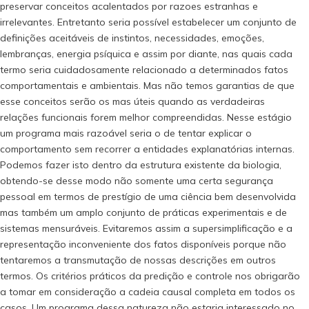
preservar conceitos acalentados por razoes estranhas e
irrelevantes. Entretanto seria possível estabelecer um conjunto de
definições aceitáveis de instintos, necessidades, emoções,
lembranças, energia psíquica e assim por diante, nas quais cada
termo seria cuidadosamente relacionado a determinados fatos
comportamentais e ambientais. Mas não temos garantias de que
esse conceitos serão os mas úteis quando as verdadeiras
relações funcionais forem melhor compreendidas. Nesse estágio
um programa mais razoável seria o de tentar explicar o
comportamento sem recorrer a entidades explanatórias internas.
Podemos fazer isto dentro da estrutura existente da biologia,
obtendo-se desse modo não somente uma certa segurança
pessoal em termos de prestígio de uma ciência bem desenvolvida
mas também um amplo conjunto de práticas experimentais e de
sistemas mensuráveis. Evitaremos assim a supersimplificação e a
representação inconveniente dos fatos disponíveis porque não
tentaremos a transmutação de nossas descrições em outros
termos. Os critérios práticos da predição e controle nos obrigarão
a tomar em consideração a cadeia causal completa em todos os
casos. Um programa dessa natureza não estaria interessado no