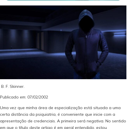
B. F. Skinner.
Publicado em: 07/02/2002
Uma vez que minha área de especialização está situada a uma
certa distância da psiquiatria, é conveniente que inicie com a
apresentação de credenciais. A primeira será negativa. No sentido
em que o título deste artigo é em geral entendido, estou