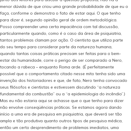
menor dúvida de que criou uma grande probabilidade de que eu o
faça, conforme o demonstra o fato de estar aqui. O que tenho
para dizer é, segundo opinião geral de ordem metodológica.
Posso compreender uma certa impaciência com tal discussão,
particularmente quando, como é o caso da área de psiquiatria,
tantos problemas clamam por ação. O cientista que utiliza parte
do seu tempo para considerar parte da natureza humana,
quando tantas coisas práticas precisam ser feitas para o bem-
estar da humanidade, corre o perigo de ser comparado a Nero,
tocando a rabeca – enquanto Roma arde. (É perfeitamente
possível que o comportamento citado nesse mito tenha sido uma
invenção dos historiadores e que, de fato, Nero tenha convocado
seus filósofos e cientistas e estivessem discutindo “a natureza
fundamental da combustão” ou a “a epidemiologia do incêndio”.)
Mas eu não estaria aqui se achasse que o que tenho para dizer
não envolve conseqüências práticas. Se estamos agora dando
início a uma era de pesquisa em psiquiatria, que deverá ser tão
ampla e tão produtiva quanto outros tipos de pesquisa médica,
então um certo desprendimento de problemas imediatos, uma