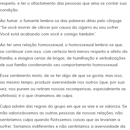
respeito, e ter o afastamento das pessoas que ama se contar sua
condição.
Ao fumar, o fumante lembra-se das palavras ditas pelo cônjuge:
“Se você morrer de câncer por causa do cigarro eu vou sofrer.
Você está acabando com você e comigo também”.
Ao ter uma relação homossexual, o homossexual lembra-se que,
se continuar com isso, com certeza terá menos respeito e afeto da
família, e imagina cenas de brigas, de humilhação e verbalizações
de sua família condenando seu comportamento homossexual.
Esse sentimento misto, de se ter algo de que se gosta, mas isso,
ao mesmo tempo, produzir aversividade nos outros (que, por sua
vez, nos punem ou retiram nossas recompensas, especialmente as
afetivas), é o que chamamos de culpa.
Culpa advém das regras do grupo em que se vive e se valoriza. Se
não valorizássemos as outras pessoas de nossas relações, não
sentiríamos culpa quando fizéssemos coisas que as levariam a
sofrer. Seríamos indiferentes e não sentiríamos a aversividade da