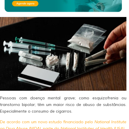
Pessoas com doença mental grave; como esquizofrenia ou
transtorno bipolar; têm um maior risco de abuso de substâncias.
Especialmente o consumo de cigarros.
De acordo com um novo estudo financiado pelo
National Institute
on Drug Abuse (NIDA)
, parte do
National Institutes of Health (USA),