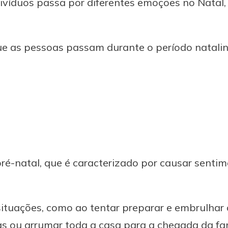
ivíduos passa por diferentes emoções no Natal,
ue as pessoas passam durante o período natalin
ré-natal, que é caracterizado por causar senti
situações, como ao tentar preparar e embrulhar
jas ou arrumar toda a casa para a chegada da fa