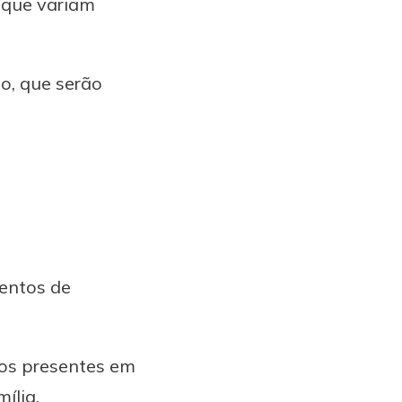
 que variam
o, que serão
mentos de
 os presentes em
mília.