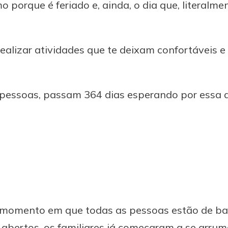
orque é feriado e, ainda, o dia que, literalme
ealizar atividades que te deixam confortáveis e 
 pessoas, passam 364 dias esperando por essa 
 momento em que todas as pessoas estão de bar
 abertos, os familiares já começaram a se arrum