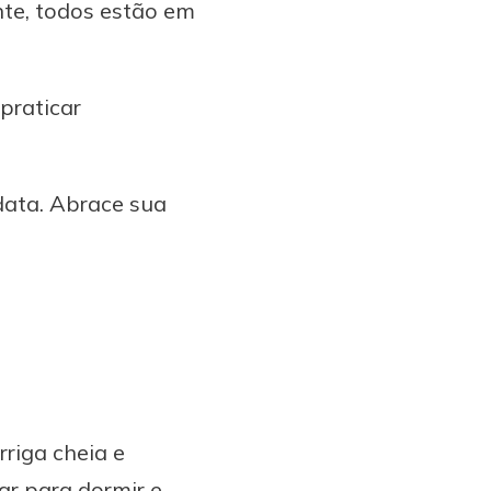
nte, todos estão em
praticar
data. Abrace sua
riga cheia e
ar para dormir e