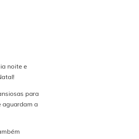
ia noite e
atal!
ansiosas para
ue aguardam a
 também