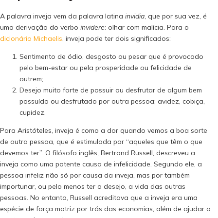
A palavra inveja vem da palavra latina
invidia
, que por sua vez, é
uma derivação do verbo
invidere
: olhar com malícia. Para o
dicionário Michaelis
, inveja pode ter dois significados:
Sentimento de ódio, desgosto ou pesar que é provocado
pelo bem-estar ou pela prosperidade ou felicidade de
outrem;
Desejo muito forte de possuir ou desfrutar de algum bem
possuído ou desfrutado por outra pessoa; avidez, cobiça,
cupidez.
Para Aristóteles, inveja é como a dor quando vemos a boa sorte
de outra pessoa, que é estimulada por “aqueles que têm o que
devemos ter”. O filósofo inglês, Bertrand Russell, descreveu a
inveja como uma potente causa de infelicidade. Segundo ele, a
pessoa infeliz não só por causa da inveja, mas por também
importunar, ou pelo menos ter o desejo, a vida das outras
pessoas. No entanto, Russell acreditava que a inveja era uma
espécie de força motriz por trás das economias, além de ajudar a