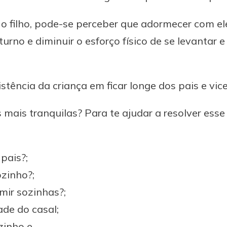
o filho, pode-se perceber que adormecer com el
rno e diminuir o esforço físico de se levantar e 
stência da criança em ficar longe dos pais e vic
s mais tranquilas? Para te ajudar a resolver ess
pais?;
zinho?;
mir sozinhas?;
ade do casal;
zinho e