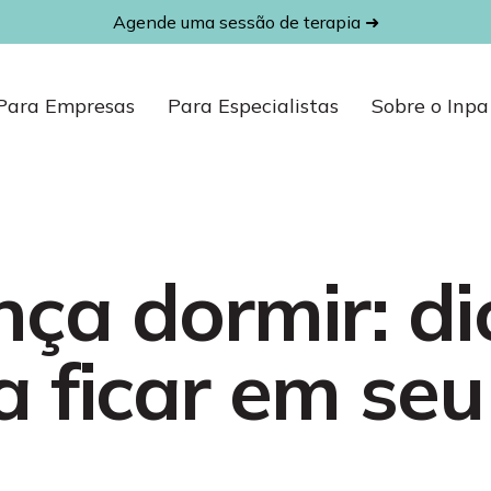
Agende uma sessão de terapia ➜
Para Empresas
Para Especialistas
Sobre o Inpa
nça dormir: di
a ficar em seu