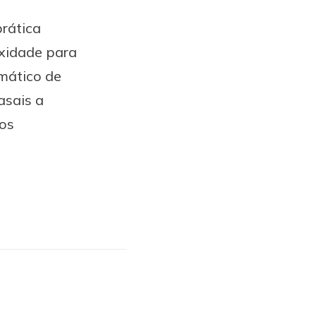
prática
exidade para
mático de
asais a
dos