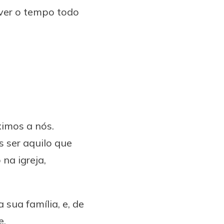
iver o tempo todo
ximos a nós.
 ser aquilo que
na igreja,
sua família, e, de
e.