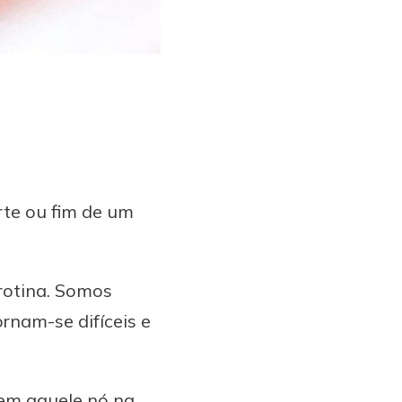
rte ou fim de um
rotina. Somos
rnam-se difíceis e
vem aquele nó na