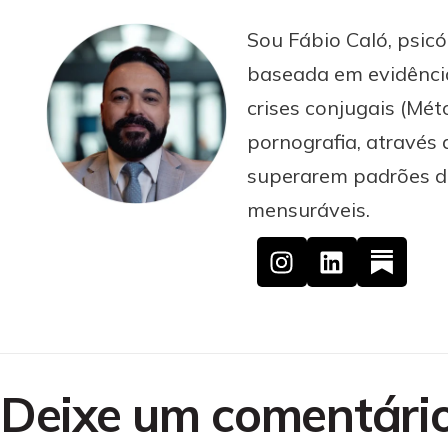
Sou Fábio Caló, psicó
baseada em evidência
crises conjugais (M
pornografia, através 
superarem padrões des
mensuráveis.
Deixe um comentári