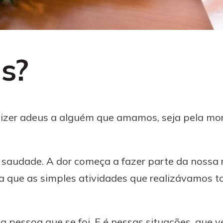
s?
 dizer adeus a alguém que amamos, seja pela mo
 saudade. A dor começa a fazer parte da nossa 
 que as simples atividades que realizávamos to
a pessoa que se foi. E é nessas situações, que 