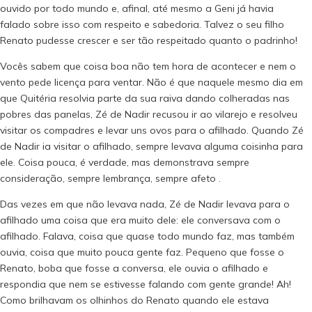
ouvido por todo mundo e, afinal, até mesmo a Geni já havia
falado sobre isso com respeito e sabedoria. Talvez o seu filho
Renato pudesse crescer e ser tão respeitado quanto o padrinho!
Vocês sabem que coisa boa não tem hora de acontecer e nem o
vento pede licença para ventar. Não é que naquele mesmo dia em
que Quitéria resolvia parte da sua raiva dando colheradas nas
pobres das panelas, Zé de Nadir recusou ir ao vilarejo e resolveu
visitar os compadres e levar uns ovos para o afilhado. Quando Zé
de Nadir ia visitar o afilhado, sempre levava alguma coisinha para
ele. Coisa pouca, é verdade, mas demonstrava sempre
consideração, sempre lembrança, sempre afeto .
Das vezes em que não levava nada, Zé de Nadir levava para o
afilhado uma coisa que era muito dele: ele conversava com o
afilhado. Falava, coisa que quase todo mundo faz, mas também
ouvia, coisa que muito pouca gente faz. Pequeno que fosse o
Renato, boba que fosse a conversa, ele ouvia o afilhado e
respondia que nem se estivesse falando com gente grande! Ah!
Como brilhavam os olhinhos do Renato quando ele estava