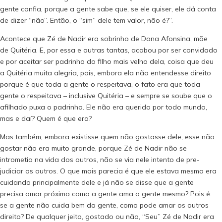
gente confia, porque a gente sabe que, se ele quiser, ele dá conta
de dizer “não”. Então, o “sim” dele tem valor, não é?”.
Acontece que Zé de Nadir era sobrinho de Dona Afonsina, mãe
de Quitéria. E, por essa e outras tantas, acabou por ser convidado
e por aceitar ser padrinho do filho mais velho dela, coisa que deu
a Quitéria muita alegria, pois, embora ela não entendesse direito
porque é que toda a gente o respeitava, o fato era que toda
gente o respeitava – inclusive Quitéria – e sempre se soube que o
afilhado puxa o padrinho. Ele não era querido por todo mundo,
mas e daí? Quem é que era?
Mas também, embora existisse quem não gostasse dele, esse não
gostar não era muito grande, porque Zé de Nadir não se
intrometia na vida dos outros, não se via nele intento de pre-
judiciar os outros. O que mais parecia é que ele estava mesmo era
cuidando principalmente dele e já não se disse que a gente
precisa amar próximo como a gente ama a gente mesmo? Pois é:
se a gente não cuida bem da gente, como pode amar os outros
direito? De qualquer jeito, gostado ou não, “Seu” Zé de Nadir era