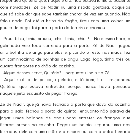
respondeu Quitéria que, naquele dia, não estava lá muito paciente
com novidades. Zé de Nadir riu uma risada gostosa, daquelas
que só sabe dar que sabe também chorar de vez em quando. Não
falou nada. Foi até a beira do fogão, tirou com uma colher um
pouco de angu, foi para a porta do terreiro e chamou:
– Pruu, tchiu, tchiu; pruuuu, tchiu, tchiu, tchiu…! – Na mesma hora, a
galinhada veio toda correndo para a porta. Zé de Nadir jogou
uma bolinha de angu para elas e, picando o resto nas mãos, fez
um caminhozinho de bolinhas de angu. Logo, logo, tinha três ou
quatro frangotes no chão da cozinha.
– Algum desses serve, Quitéria? – perguntou-lhe o tio Zé.
– Aquele ali, o de pescoço pelado, está bom, tio. – respondeu
Quitéria, que estava entretida, porque nunca havia pensado
naquele jeito esquisito de pegar frango.
Zé de Nadir, que já havia fechado a porta que dava da cozinha
para a sala, fechou a porta do quintal, enquanto não parava de
jogar umas bolinhas de angu para entreter os frangos que
ficaram presos na cozinha. Pegou um balaio, segurou uma das
beiradas dele com uma mão e o emborcou, com a outra beirada