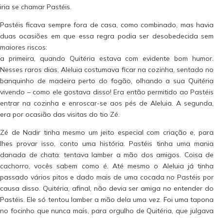
iria se chamar Pastéis.
Pastéis ficava sempre fora de casa, como combinado, mas havia
duas ocasiões em que essa regra podia ser desobedecida sem
maiores riscos:
a primeira, quando Quitéria estava com evidente bom humor.
Nesses raros dias, Aleluia costumava ficar na cozinha, sentado no
banquinho de madeira perto do fogão, olhando a sua Quitéria
vivendo – como ele gostava disso! Era então permitido ao Pastéis
entrar na cozinha e enroscar-se aos pés de Aleluia. A segunda,
era por ocasião das visitas do tio Zé.
Zé de Nadir tinha mesmo um jeito especial com criação e, para
lhes provar isso, conto uma história. Pastéis tinha uma mania
danada de chata: tentava lamber a mão dos amigos. Coisa de
cachorro, vocês sabem como é. Até mesmo o Aleluia já tinha
passado vários pitos e dado mais de uma cocada no Pastéis por
causa disso. Quitéria, afinal, não devia ser amiga no entender do
Pastéis. Ele só tentou lamber a mão dela uma vez. Foi uma tapona
no focinho que nunca mais, para orgulho de Quitéria, que julgava