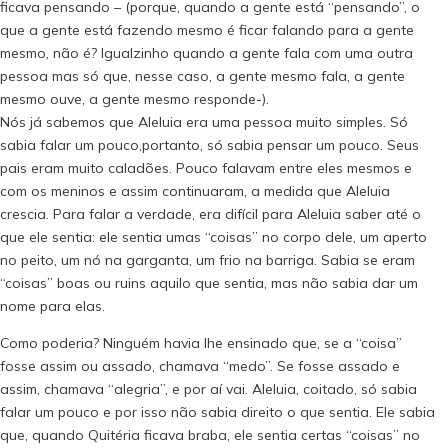
ficava pensando – (porque, quando a gente está “pensando”, o
que a gente está fazendo mesmo é ficar falando para a gente
mesmo, não é? Igualzinho quando a gente fala com uma outra
pessoa mas só que, nesse caso, a gente mesmo fala, a gente
mesmo ouve, a gente mesmo responde-).
Nós já sabemos que Aleluia era uma pessoa muito simples. Só
sabia falar um pouco,portanto, só sabia pensar um pouco. Seus
pais eram muito caladões. Pouco falavam entre eles mesmos e
com os meninos e assim continuaram, a medida que Aleluia
crescia. Para falar a verdade, era difícil para Aleluia saber até o
que ele sentia: ele sentia umas “coisas” no corpo dele, um aperto
no peito, um nó na garganta, um frio na barriga. Sabia se eram
“coisas” boas ou ruins aquilo que sentia, mas não sabia dar um
nome para elas.
Como poderia? Ninguém havia lhe ensinado que, se a “coisa”
fosse assim ou assado, chamava “medo”. Se fosse assado e
assim, chamava “alegria”, e por aí vai. Aleluia, coitado, só sabia
falar um pouco e por isso não sabia direito o que sentia. Ele sabia
que, quando Quitéria ficava braba, ele sentia certas “coisas” no