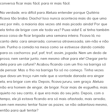
conversa ficar mais fácil, para rir mais fácil.
Na verdade, era difícil para Aleluia entender porque Quitéria
ficava tão braba. Diacho! Isso nunca acontecia mais do que uma
vez por mês, a maioria das vezes até mais picado ainda! Por que
ela tinha de brigar com ele toda vez? Puxa vida! E aí tinha também
essa coisa de ficar brigada uma semana inteira. Ficava lá, no
canto dela: cara amarrada, conversa atravessada, sim-não e não
sim. Punha a comida na mesa como se estivesse dando comida
para os cachorros: puf, paf, trof, assim, jogada. Nem um dedo de
prosa, nem sentar junto, nem mesmo olhar para ele! Chegar perto
dela para um cafuné? Acabou ficando com um frio na barriga só
de pensar. Mas o frio na barriga foi só no começo. Tinha vezes
que dava um troço ruim nele que a vontade danada era xingar
ela, era brigar com ela. Depois, ficava jururu, sem graça. Aleluia
não era homem de xingar, de brigar. Ficar mais de esguelha, mais
quieto no seu canto, é que era mais do seu jeito. Depois, com o
tempo, ele já estava ficando era só mais afastado, mais arredio,
sem nem mesmo tentar fazer as pazes; se não adiantava mesmo,
então para quê tentar?