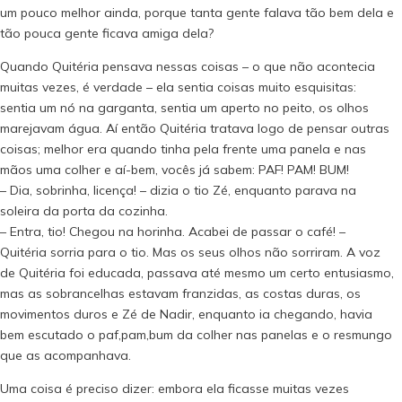
um pouco melhor ainda, porque tanta gente falava tão bem dela e
tão pouca gente ficava amiga dela?
Quando Quitéria pensava nessas coisas – o que não acontecia
muitas vezes, é verdade – ela sentia coisas muito esquisitas:
sentia um nó na garganta, sentia um aperto no peito, os olhos
marejavam água. Aí então Quitéria tratava logo de pensar outras
coisas; melhor era quando tinha pela frente uma panela e nas
mãos uma colher e aí-bem, vocês já sabem: PAF! PAM! BUM!
– Dia, sobrinha, licença! – dizia o tio Zé, enquanto parava na
soleira da porta da cozinha.
– Entra, tio! Chegou na horinha. Acabei de passar o café! –
Quitéria sorria para o tio. Mas os seus olhos não sorriram. A voz
de Quitéria foi educada, passava até mesmo um certo entusiasmo,
mas as sobrancelhas estavam franzidas, as costas duras, os
movimentos duros e Zé de Nadir, enquanto ia chegando, havia
bem escutado o paf,pam,bum da colher nas panelas e o resmungo
que as acompanhava.
Uma coisa é preciso dizer: embora ela ficasse muitas vezes