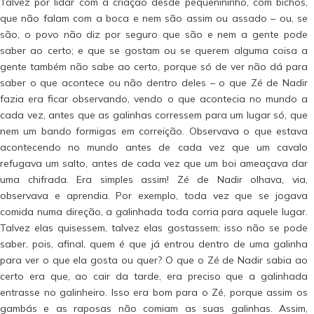
Talvez por lidar com a criação desde pequenininho, com bichos,
que não falam com a boca e nem são assim ou assado – ou, se
são, o povo não diz por seguro que são e nem a gente pode
saber ao certo; e que se gostam ou se querem alguma coisa a
gente também não sabe ao certo, porque só de ver não dá para
saber o que acontece ou não dentro deles – o que Zé de Nadir
fazia era ficar observando, vendo o que acontecia no mundo a
cada vez, antes que as galinhas corressem para um lugar só, que
nem um bando formigas em correição. Observava o que estava
acontecendo no mundo antes de cada vez que um cavalo
refugava um salto, antes de cada vez que um boi ameaçava dar
uma chifrada. Era simples assim! Zé de Nadir olhava, via,
observava e aprendia. Por exemplo, toda vez que se jogava
comida numa direção, a galinhada toda corria para aquele lugar.
Talvez elas quisessem, talvez elas gostassem; isso não se pode
saber, pois, afinal, quem é que já entrou dentro de uma galinha
para ver o que ela gosta ou quer? O que o Zé de Nadir sabia ao
certo era que, ao cair da tarde, era preciso que a galinhada
entrasse no galinheiro. Isso era bom para o Zé, porque assim os
gambás e as raposas não comiam as suas galinhas. Assim,