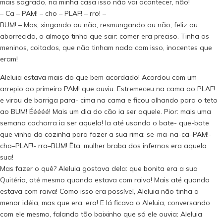
mais sagrado, na minha casa isso não vai acontecer, não!
– Ca – PAM! – cho – PLAF! – rro! –
BUM! – Mas, xingando ou não, resmungando ou não, feliz ou
aborrecida, o almoço tinha que sair: comer era preciso. Tinha os
meninos, coitados, que não tinham nada com isso, inocentes que
eram!
Aleluia estava mais do que bem acordado! Acordou com um
arrepio ao primeiro PAM! que ouviu. Estremeceu na cama ao PLAF!
e virou de barriga para- cima na cama e ficou olhando para o teto
ao BUM! Ééééé! Mais um dia do cão ia ser aquele. Pior: mais uma
semana cachorra ia ser aquela! Ia até usando o bate- que-bate
que vinha da cozinha para fazer a sua rima: se-ma-na-ca–PAM!-
cho–PLAF!- rra–BUM! Êta, mulher braba dos infernos era aquela
sua!
Mas fazer o quê? Aleluia gostava dela: que bonita era a sua
Quitéria, até mesmo quando estava com raiva! Mais até quando
estava com raiva! Como isso era possível, Aleluia não tinha a
menor idéia, mas que era, era! E lá ficava o Aleluia, conversando
com ele mesmo, falando tão baixinho que só ele ouvia: Aleluia