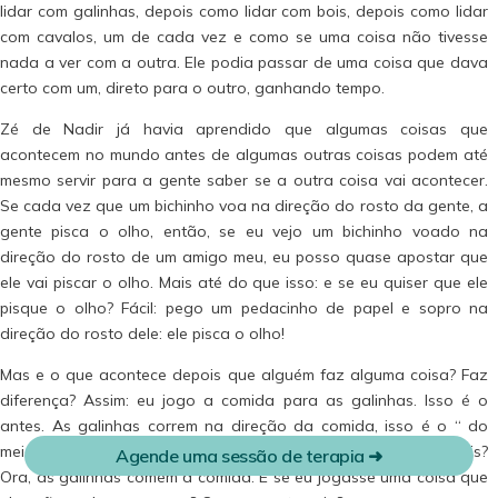
lidar com galinhas, depois como lidar com bois, depois como lidar
com cavalos, um de cada vez e como se uma coisa não tivesse
nada a ver com a outra. Ele podia passar de uma coisa que dava
certo com um, direto para o outro, ganhando tempo.
Zé de Nadir já havia aprendido que algumas coisas que
acontecem no mundo antes de algumas outras coisas podem até
mesmo servir para a gente saber se a outra coisa vai acontecer.
Se cada vez que um bichinho voa na direção do rosto da gente, a
gente pisca o olho, então, se eu vejo um bichinho voado na
direção do rosto de um amigo meu, eu posso quase apostar que
ele vai piscar o olho. Mais até do que isso: e se eu quiser que ele
pisque o olho? Fácil: pego um pedacinho de papel e sopro na
direção do rosto dele: ele pisca o olho!
Mas e o que acontece depois que alguém faz alguma coisa? Faz
diferença? Assim: eu jogo a comida para as galinhas. Isso é o
antes. As galinhas correm na direção da comida, isso é o “ do
Cadastrar
meio”, aquilo que as galinhas fazem. E o que acontece depois?
Agende uma sessão de terapia ➜
Ora, as galinhas comem a comida. E se eu jogasse uma coisa que