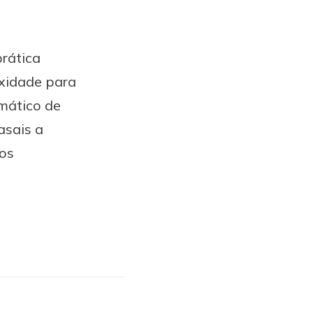
prática
exidade para
mático de
asais a
dos