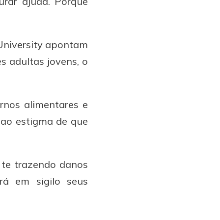
rar ajuda. Porque
 University apontam
 adultas jovens, o
rnos alimentares e
 ao estigma de que
 te trazendo danos
erá em sigilo seus