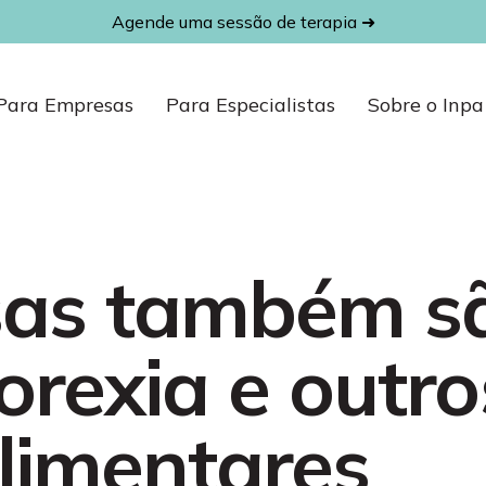
Agende uma sessão de terapia ➜
Para Empresas
Para Especialistas
Sobre o Inpa
sas também s
orexia e outro
limentares