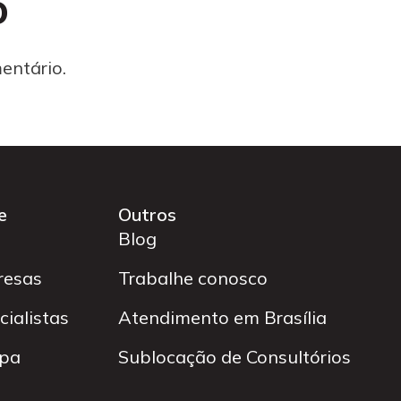
o
entário.
e
Outros
Blog
resas
Trabalhe conosco
ialistas
Atendimento em Brasília
npa
Sublocação de Consultórios