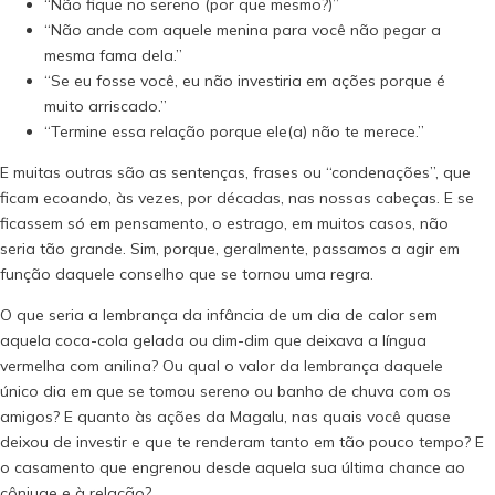
“Não fique no sereno (por que mesmo?)”
“Não ande com aquele menina para você não pegar a
mesma fama dela.”
“Se eu fosse você, eu não investiria em ações porque é
muito arriscado.”
“Termine essa relação porque ele(a) não te merece.” ⠀
E muitas outras são as sentenças, frases ou “condenações”, que
ficam ecoando, às vezes, por décadas, nas nossas cabeças. E se
ficassem só em pensamento, o estrago, em muitos casos, não
seria tão grande. Sim, porque, geralmente, passamos a agir em
função daquele conselho que se tornou uma regra. ⠀
O que seria a lembrança da infância de um dia de calor sem
aquela coca-cola gelada ou dim-dim que deixava a língua
vermelha com anilina? Ou qual o valor da lembrança daquele
único dia em que se tomou sereno ou banho de chuva com os
amigos? E quanto às ações da Magalu, nas quais você quase
deixou de investir e que te renderam tanto em tão pouco tempo? E
o casamento que engrenou desde aquela sua última chance ao
cônjuge e à relação? ⠀