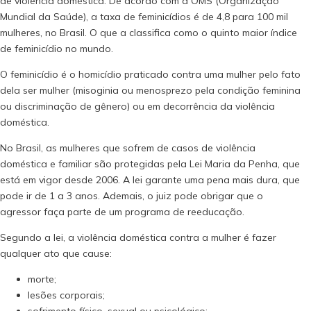
de violência doméstica. De acordo com a OMS (Organização
Mundial da Saúde), a taxa de feminicídios é de 4,8 para 100 mil
mulheres, no Brasil. O que a classifica como o quinto maior índice
de feminicídio no mundo.
O feminicídio é o homicídio praticado contra uma mulher pelo fato
dela ser mulher (misoginia ou menosprezo pela condição feminina
ou discriminação de gênero) ou em decorrência da violência
doméstica.
No Brasil, as mulheres que sofrem de casos de violência
doméstica e familiar são protegidas pela Lei Maria da Penha, que
está em vigor desde 2006. A lei garante uma pena mais dura, que
pode ir de 1 a 3 anos. Ademais, o juiz pode obrigar que o
agressor faça parte de um programa de reeducação.
Segundo a lei, a violência doméstica contra a mulher é fazer
qualquer ato que cause:
morte;
lesões corporais;
sofrimento físico, sexual ou psicológico;