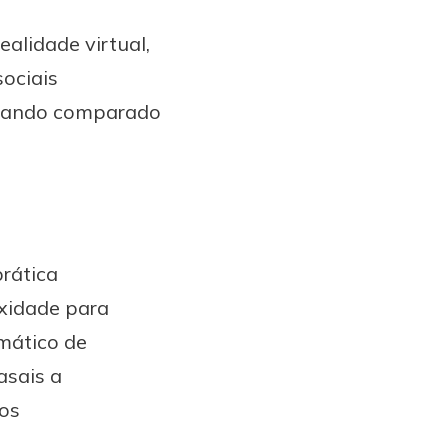
ealidade virtual,
ociais
 quando comparado
prática
exidade para
mático de
asais a
dos