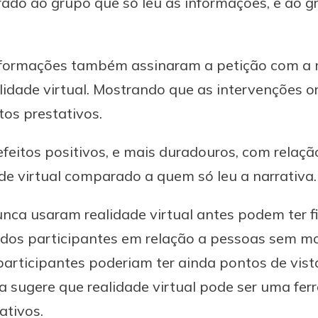
ado ao grupo que só leu as informações, e ao g
de informações também assinaram a petição com 
idade virtual. Mostrando que as intervenções o
s prestativos.
itos positivos, e mais duradouros, com relação
e virtual comparado a quem só leu a narrativa.
nca usaram realidade virtual antes podem ter f
s dos participantes em relação a pessoas sem m
articipantes poderiam ter ainda pontos de vist
 sugere que realidade virtual pode ser uma fer
tivos.