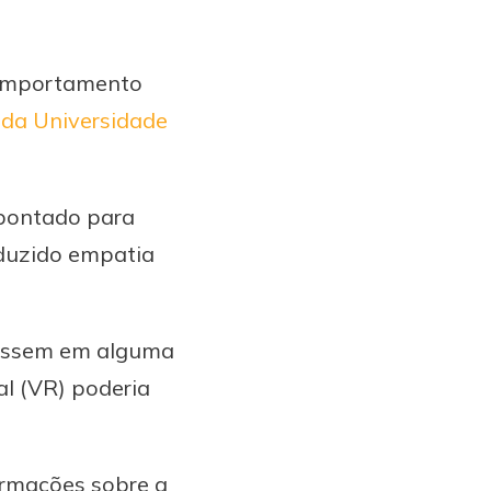
 comportamento
da Universidade
apontado para
nduzido empatia
rassem em alguma
al (VR) poderia
ormações sobre a