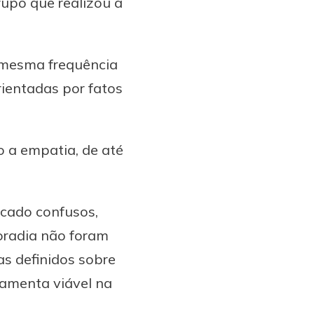
rupo que realizou a
a mesma frequência
rientadas por fatos
 a empatia, de até
icado confusos,
oradia não foram
as definidos sobre
ramenta viável na