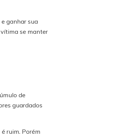
a e ganhar sua
 vítima se manter
cúmulo de
cores guardados
ão é ruim. Porém