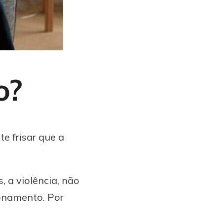
o?
e frisar que a
, a violência, não
cionamento. Por