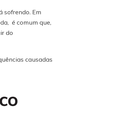
á sofrendo. Em
nda, é comum que,
ir do
equências causadas
ico