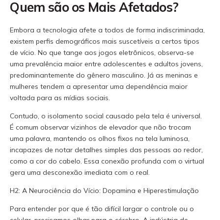
Quem são os Mais Afetados?
Embora a tecnologia afete a todos de forma indiscriminada,
existem perfis demográficos mais suscetíveis a certos tipos
de vício. No que tange aos jogos eletrônicos, observa-se
uma prevalência maior entre adolescentes e adultos jovens,
predominantemente do gênero masculino. Já as meninas e
mulheres tendem a apresentar uma dependência maior
voltada para as mídias sociais.
Contudo, o isolamento social causado pela tela é universal.
É comum observar vizinhos de elevador que não trocam
uma palavra, mantendo os olhos fixos na tela luminosa,
incapazes de notar detalhes simples das pessoas ao redor,
como a cor do cabelo. Essa conexão profunda com o virtual
gera uma desconexão imediata com o real.
H2: A Neurociência do Vício: Dopamina e Hiperestimulação
Para entender por que é tão difícil largar o controle ou o
celular, precisamos olhar para o cérebro. A indústria de