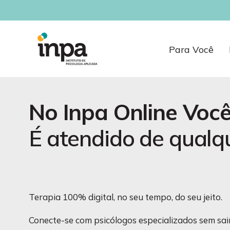
Psicólogo Onl
Para Você
No Inpa Online Você
É
a
t
e
n
d
i
d
o
d
e
q
u
a
l
q
Terapia 100% digital, no seu tempo, do seu jeito.
Conecte-se com psicólogos especializados sem sair