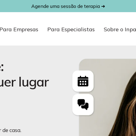
ine e Psicólog
Agende uma sessão de terapia ➜
Para Empresas
Para Especialistas
Sobre o Inp
:
u
e
r
l
u
g
a
r
 de casa.