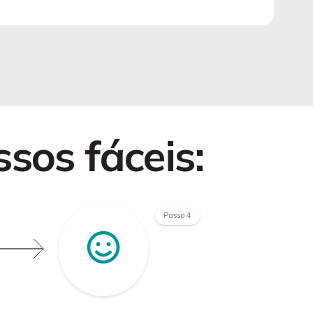
ssos fáceis:
Passo 4