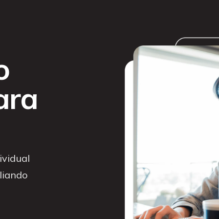
o
ara
vidual
iliando