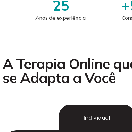
25
+
Anos de experiência
Cons
A Terapia Online qu
se Adapta a Você
Individual