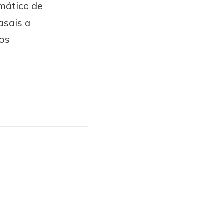
mático de
asais a
dos