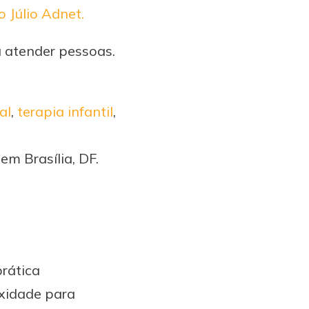
 Júlio Adnet.
 atender pessoas.
al
,
terapia infantil
,
m Brasília, DF.
prática
exidade para