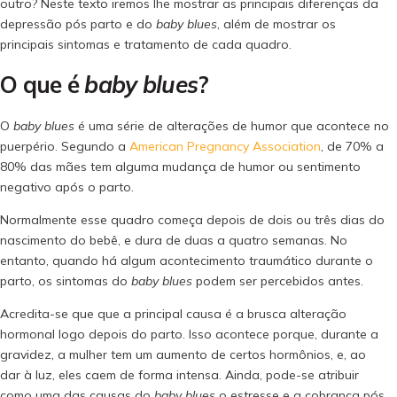
outro? Neste texto iremos lhe mostrar as principais diferenças da
depressão pós parto e do
baby blues
, além de mostrar os
principais sintomas e tratamento de cada quadro.
O que é
baby blues
?
O
baby blues
é uma série de alterações de humor que acontece no
puerpério. Segundo a
American Pregnancy Association
, de 70% a
80% das mães tem alguma mudança de humor ou sentimento
negativo após o parto.
Normalmente esse quadro começa depois de dois ou três dias do
nascimento do bebê, e dura de duas a quatro semanas. No
entanto, quando há algum acontecimento traumático durante o
parto, os sintomas do
baby blues
podem ser percebidos antes.
Acredita-se que que a principal causa é a brusca alteração
hormonal logo depois do parto. Isso acontece porque, durante a
gravidez, a mulher tem um aumento de certos hormônios, e, ao
dar à luz, eles caem de forma intensa. Ainda, pode-se atribuir
como uma das causas do
baby blues
o estresse e a cobrança pós