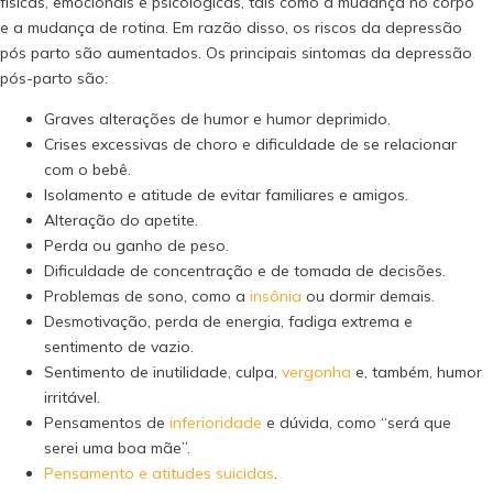
físicas, emocionais e psicológicas, tais como a mudança no corpo
e a mudança de rotina. Em razão disso, os riscos da depressão
pós parto são aumentados. Os principais sintomas da depressão
pós-parto são:
Graves alterações de humor e humor deprimido.
Crises excessivas de choro e dificuldade de se relacionar
com o bebê.
Isolamento e atitude de evitar familiares e amigos.
Alteração do apetite.
Perda ou ganho de peso.
Dificuldade de concentração e de tomada de decisões.
Problemas de sono, como a
insônia
ou dormir demais.
Desmotivação, perda de energia, fadiga extrema e
sentimento de vazio.
Sentimento de inutilidade, culpa,
vergonha
e, também, humor
irritável.
Pensamentos de
inferioridade
e dúvida, como “será que
serei uma boa mãe”.
Pensamento e atitudes suicidas
.