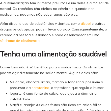
A automedicação tem inúmeros prejuízos e um deles é a má saúde
mental. Os remédios têm efeitos no cérebro e quando nos
medicamos, podemos não saber quais são eles.
Além disso, o uso de substâncias viciantes, como
álcool
e outras
drogas psicotrópicas, podem levar ao vício. Consequentemente, o
cérebro da pessoa é lesionado e pode desencadear em uma
síndrome de abstinência
.
Tenha uma alimentação saudável
Comer bem não é só benéfico para a saúde física. Os alimentos
podem agir diretamente na saúde mental. Alguns deles são:
Melancia, abacate, limão, mamão e tangerina: possuem o
precursor da
serotonina
, o triptofano que regula o humor.
Iogurte: é uma fonte de cálcio, que ajuda a diminuir a
irritabilidade.
Maçã e laranja: As duas frutas são ricas em ácido fólico,
que é importante para controle da depressão. Além disso, a